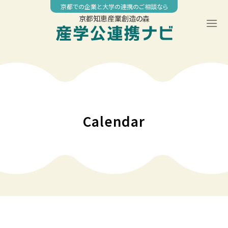
Skip
京都での企業と大学の連携のご相談なら
to
京都知恵産業創造の森
content
00:00
01:00
02:00
Calendar
03:00
04:00
05:00