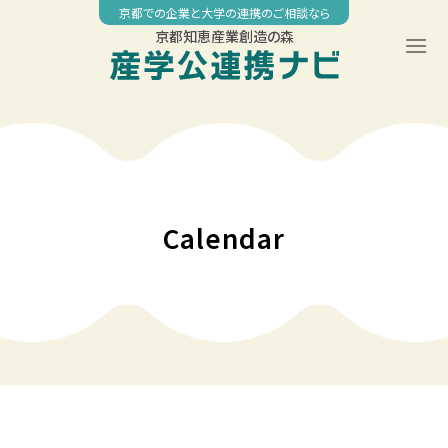
Skip
京都での企業と大学の連携のご相談なら
to
京都知恵産業創造の森
content
00:00
01:00
02:00
Calendar
03:00
04:00
05:00