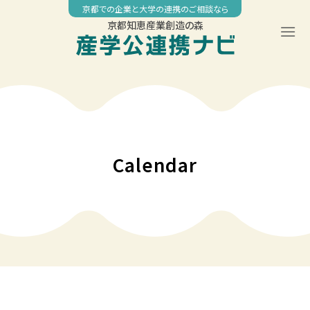
Skip
京都での企業と大学の連携のご相談なら
to
京都知恵産業創造の森
content
00:00
01:00
02:00
Calendar
03:00
04:00
05:00