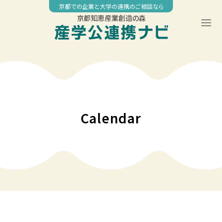
Skip
京都での企業と大学の連携のご相談なら
to
京都知恵産業創造の森
content
00:00
01:00
02:00
Calendar
03:00
04:00
05:00