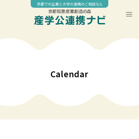
Skip
京都での企業と大学の連携のご相談なら
to
京都知恵産業創造の森
content
00:00
01:00
02:00
Calendar
03:00
04:00
05:00