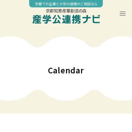
Skip
京都での企業と大学の連携のご相談なら
to
京都知恵産業創造の森
content
00:00
01:00
02:00
Calendar
03:00
04:00
05:00