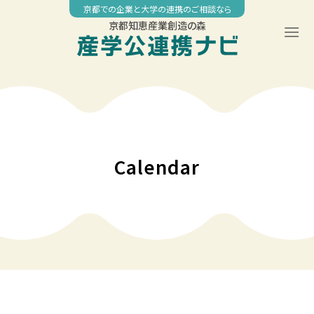
Skip
京都での企業と大学の連携のご相談なら
to
京都知恵産業創造の森
content
00:00
01:00
02:00
Calendar
03:00
04:00
05:00