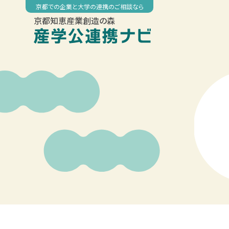
Skip
京都での企業と大学の連携のご相談なら
to
京都知恵産業創造の森
content
00:00
01:00
02:00
03:00
04:00
05:00