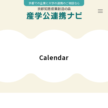
Skip
京都での企業と大学の連携のご相談なら
to
京都知恵産業創造の森
content
00:00
01:00
02:00
Calendar
03:00
04:00
05:00