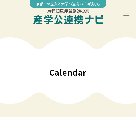
Skip
京都での企業と大学の連携のご相談なら
to
京都知恵産業創造の森
content
00:00
01:00
02:00
Calendar
03:00
04:00
05:00