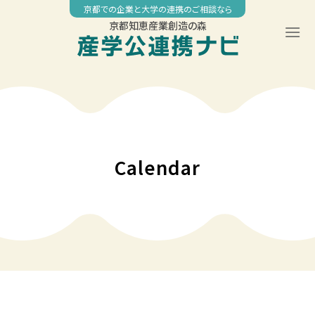
Skip
京都での企業と大学の連携のご相談なら
to
京都知恵産業創造の森
content
00:00
01:00
02:00
Calendar
03:00
04:00
05:00