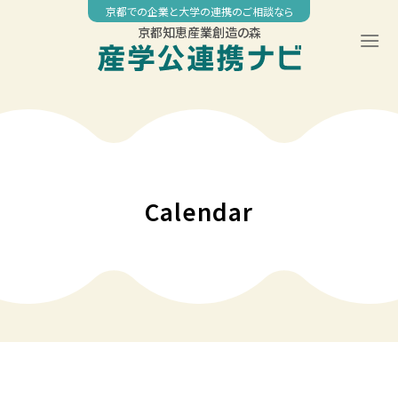
Skip
京都での企業と大学の連携のご相談なら
to
京都知恵産業創造の森
content
00:00
01:00
02:00
Calendar
03:00
04:00
05:00