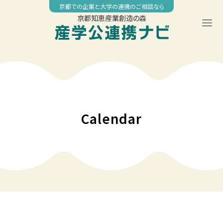
Skip
京都での企業と大学の連携のご相談なら
to
京都知恵産業創造の森
content
00:00
01:00
02:00
Calendar
03:00
04:00
05:00