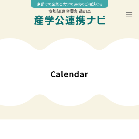
Skip
京都での企業と大学の連携のご相談なら
to
京都知恵産業創造の森
content
00:00
01:00
02:00
Calendar
03:00
04:00
05:00