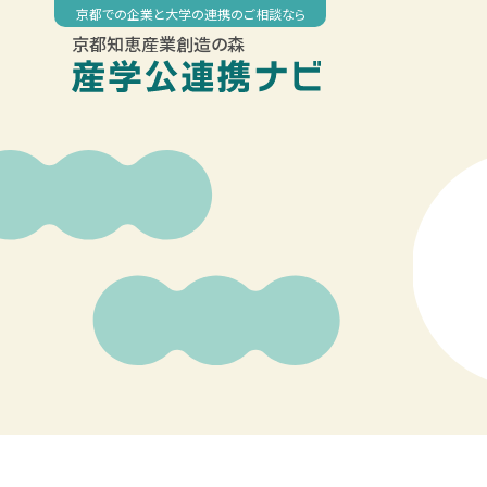
Skip
京都での企業と大学の連携のご相談なら
to
京都知恵産業創造の森
content
00:00
01:00
02:00
03:00
04:00
05:00