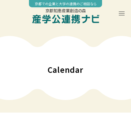
Skip
京都での企業と大学の連携のご相談なら
to
京都知恵産業創造の森
content
00:00
01:00
02:00
Calendar
03:00
04:00
05:00