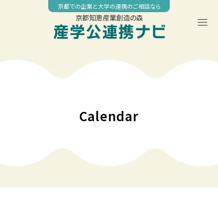
Skip
京都での企業と大学の連携のご相談なら
to
京都知恵産業創造の森
content
00:00
01:00
02:00
Calendar
03:00
04:00
05:00