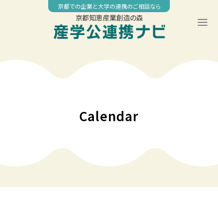
Skip
京都での企業と大学の連携のご相談なら
to
京都知恵産業創造の森
content
00:00
01:00
02:00
Calendar
03:00
04:00
05:00