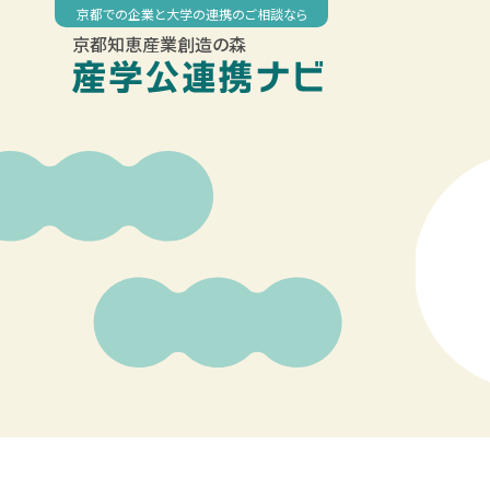
Skip
京都での企業と大学の連携のご相談なら
to
京都知恵産業創造の森
content
00:00
01:00
02:00
03:00
04:00
05:00