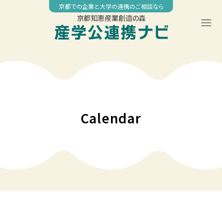
Skip
京都での企業と大学の連携のご相談なら
to
京都知恵産業創造の森
content
00:00
01:00
02:00
Calendar
03:00
04:00
05:00