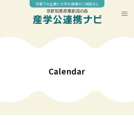
Skip
京都での企業と大学の連携のご相談なら
to
京都知恵産業創造の森
content
00:00
01:00
02:00
Calendar
03:00
04:00
05:00