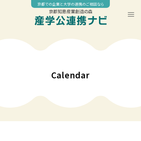
Skip
京都での企業と大学の連携のご相談なら
to
京都知恵産業創造の森
content
00:00
01:00
02:00
Calendar
03:00
04:00
05:00