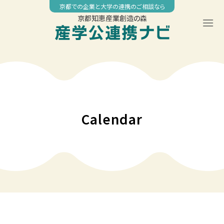
Skip
京都での企業と大学の連携のご相談なら
to
京都知恵産業創造の森
content
00:00
01:00
02:00
Calendar
03:00
04:00
05:00