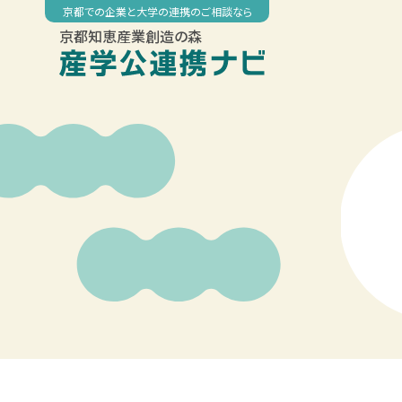
Skip
京都での企業と大学の連携のご相談なら
to
京都知恵産業創造の森
content
00:00
01:00
02:00
03:00
04:00
05:00