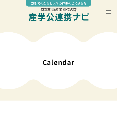
Skip
京都での企業と大学の連携のご相談なら
to
京都知恵産業創造の森
content
00:00
01:00
02:00
Calendar
03:00
04:00
05:00