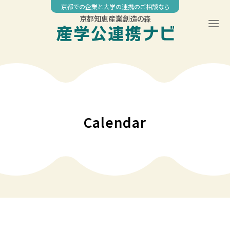
Skip
京都での企業と大学の連携のご相談なら
to
京都知恵産業創造の森
content
00:00
01:00
02:00
Calendar
03:00
04:00
05:00