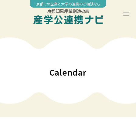
Skip
京都での企業と大学の連携のご相談なら
to
京都知恵産業創造の森
content
00:00
01:00
02:00
Calendar
03:00
04:00
05:00