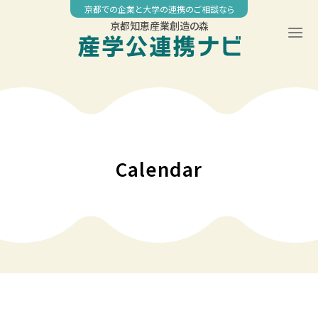
Skip
京都での企業と大学の連携のご相談なら
to
京都知恵産業創造の森
content
00:00
01:00
02:00
Calendar
03:00
04:00
05:00