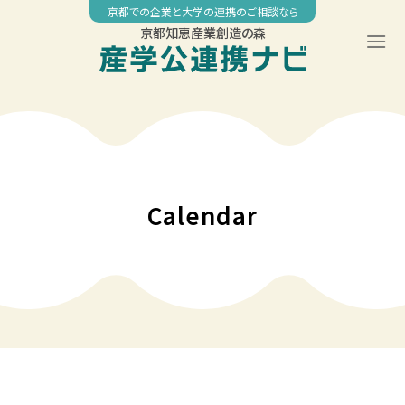
Skip
京都での企業と大学の連携のご相談なら
to
京都知恵産業創造の森
content
00:00
01:00
02:00
Calendar
03:00
04:00
05:00