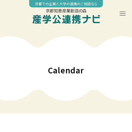
Skip
京都での企業と大学の連携のご相談なら
to
京都知恵産業創造の森
content
00:00
01:00
02:00
Calendar
03:00
04:00
05:00