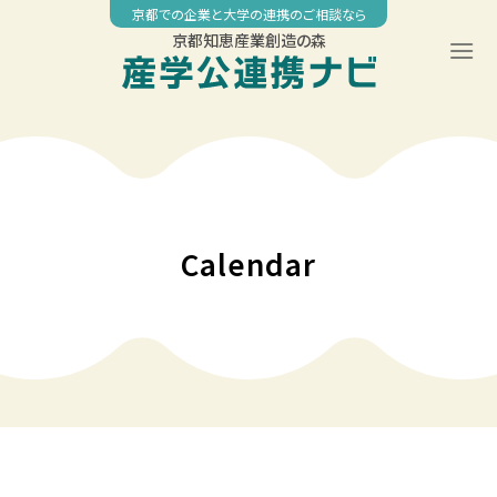
Skip
京都での企業と大学の連携のご相談なら
to
京都知恵産業創造の森
content
00:00
01:00
02:00
Calendar
03:00
04:00
05:00