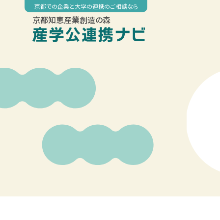
Skip
京都での企業と大学の連携のご相談なら
to
京都知恵産業創造の森
content
00:00
01:00
02:00
03:00
04:00
05:00