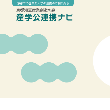
Skip
京都での企業と大学の連携のご相談なら
to
京都知恵産業創造の森
content
00:00
01:00
02:00
03:00
04:00
05:00