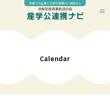
Skip
京都での企業と大学の連携のご相談なら
to
京都知恵産業創造の森
content
00:00
01:00
02:00
Calendar
03:00
04:00
05:00