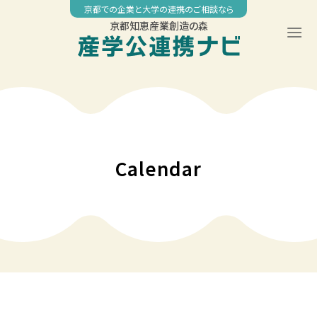
Skip
京都での企業と大学の連携のご相談なら
to
京都知恵産業創造の森
content
00:00
01:00
02:00
Calendar
03:00
04:00
05:00