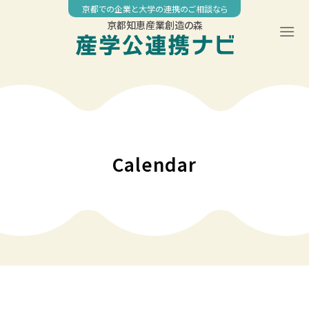
Skip
京都での企業と大学の連携のご相談なら
to
京都知恵産業創造の森
content
00:00
01:00
02:00
Calendar
03:00
04:00
05:00