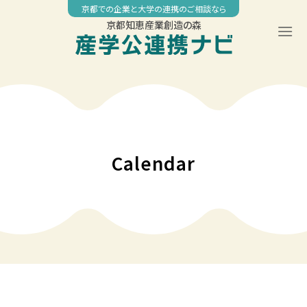
Skip
京都での企業と大学の連携のご相談なら
to
京都知恵産業創造の森
content
00:00
01:00
02:00
Calendar
03:00
04:00
05:00