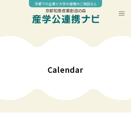
Skip
京都での企業と大学の連携のご相談なら
to
京都知恵産業創造の森
content
00:00
01:00
02:00
Calendar
03:00
04:00
05:00