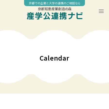
Skip
京都での企業と大学の連携のご相談なら
to
京都知恵産業創造の森
content
00:00
01:00
02:00
Calendar
03:00
04:00
05:00