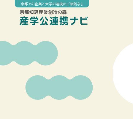
Skip
京都での企業と大学の連携のご相談なら
to
京都知恵産業創造の森
content
00:00
01:00
02:00
03:00
04:00
05:00