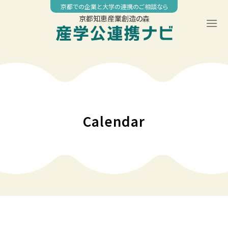
Skip
京都での企業と大学の連携のご相談なら
to
京都知恵産業創造の森
content
00:00
01:00
02:00
Calendar
03:00
04:00
05:00