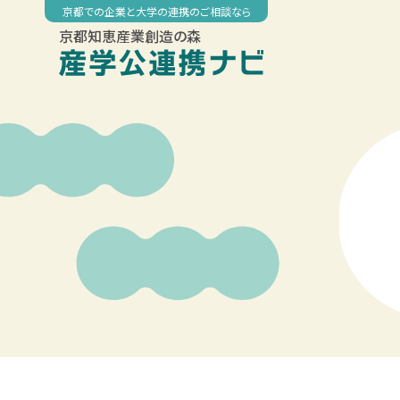
Skip
京都での企業と大学の連携のご相談なら
to
京都知恵産業創造の森
content
00:00
01:00
02:00
03:00
04:00
05:00