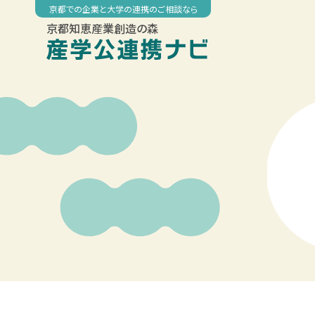
Skip
京都での企業と大学の連携のご相談なら
to
京都知恵産業創造の森
content
00:00
01:00
02:00
03:00
04:00
05:00