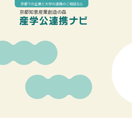
Skip
京都での企業と大学の連携のご相談なら
to
京都知恵産業創造の森
content
00:00
01:00
02:00
03:00
04:00
05:00