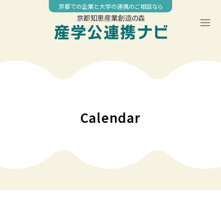
Skip
京都での企業と大学の連携のご相談なら
to
京都知恵産業創造の森
content
00:00
01:00
02:00
Calendar
03:00
04:00
05:00