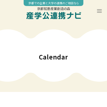
Skip
京都での企業と大学の連携のご相談なら
to
京都知恵産業創造の森
content
00:00
01:00
02:00
Calendar
03:00
04:00
05:00