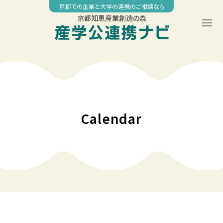
Skip
京都での企業と大学の連携のご相談なら
to
京都知恵産業創造の森
content
00:00
01:00
02:00
Calendar
03:00
04:00
05:00