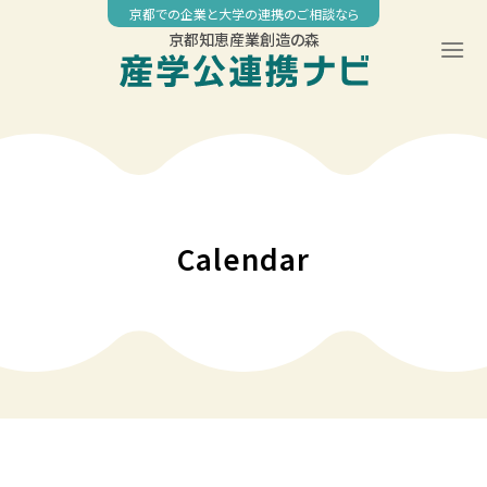
Skip
京都での企業と大学の連携のご相談なら
to
京都知恵産業創造の森
content
00:00
01:00
02:00
Calendar
03:00
04:00
05:00