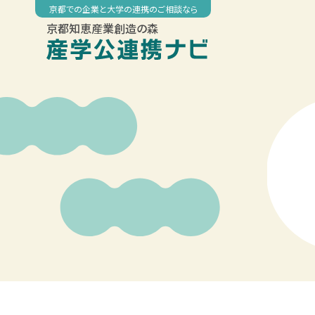
Skip
京都での企業と大学の連携のご相談なら
to
京都知恵産業創造の森
content
00:00
01:00
02:00
03:00
04:00
05:00