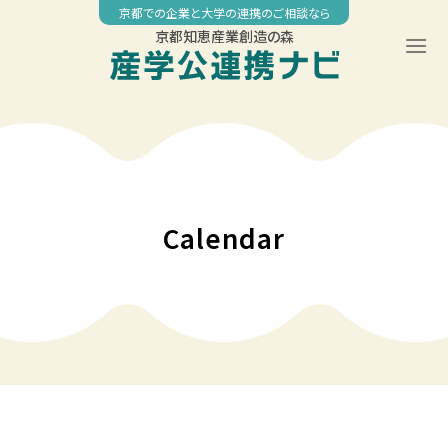
Skip
京都での企業と大学の連携のご相談なら
to
京都知恵産業創造の森
content
00:00
01:00
02:00
Calendar
03:00
04:00
05:00